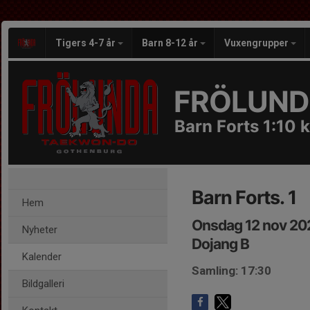
Tigers 4-7 år
Barn 8-12 år
Vuxengrupper
FRÖLUND
Barn Forts 1:10 k
Barn Forts. 1
Hem
Onsdag 12 nov 20
Nyheter
Dojang B
Kalender
Samling: 17:30
Bildgalleri