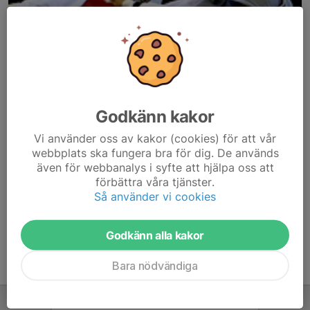
Godkänn kakor
Här hamnar automatiskt de senaste nyheterna på hemsidan. För
Vi använder oss av kakor (cookies) för att vår
att kunna börja administrera hemsidan loggar du in högst upp till
webbplats ska fungera bra för dig. De används
höger.
även för webbanalys i syfte att hjälpa oss att
förbättra våra tjänster.
/Svenskalag.se
Så använder vi cookies
Godkänn alla kakor
Bara nödvändiga