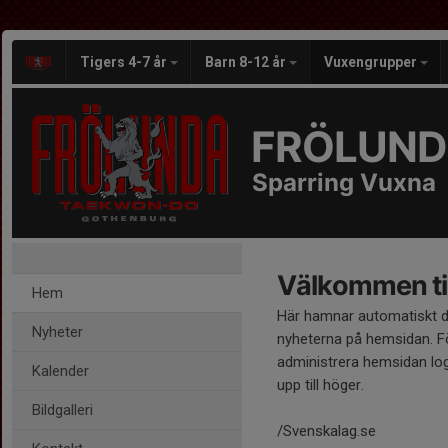
Tigers 4-7 år
Barn 8-12 år
Vuxengrupper
FRÖLUND
Sparring Vuxna
Välkommen til
Hem
Här hamnar automatiskt 
Nyheter
nyheterna på hemsidan. Fö
administrera hemsidan log
Kalender
upp till höger.
Bildgalleri
/Svenskalag.se