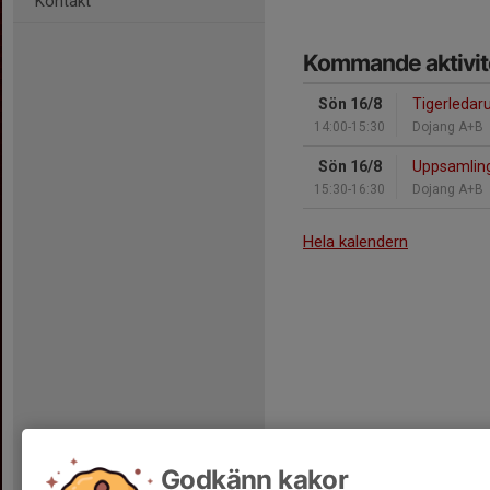
Kontakt
Kommande aktivit
Sön 16/8
Tigerledaru
14:00-15:30
Dojang A+B
Sön 16/8
Uppsamling
15:30-16:30
Dojang A+B
Hela kalendern
Godkänn kakor