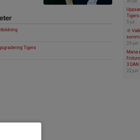
30 jul
Uppsam
Tigers
eter
5 jul
tbildning
🌞 Vä
somma
29 jun
sgradering Tigers
Maria s
Frölun
3 DAN
22 jun