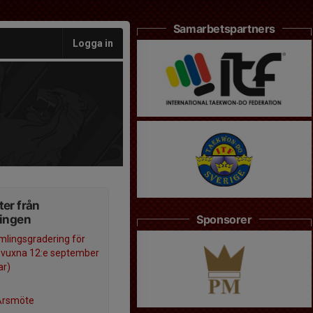
Samarbetspartners
Logga in
er från
ningen
Sponsorer
lingsgradering för
 vuxna 12:e september
ar)
Årsmöte