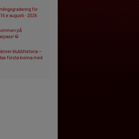
lingsgradering för
 16:e augusti - 2026
lkommen på
rpass! 🥋
kriver klubbhistoria –
das första kvinna med