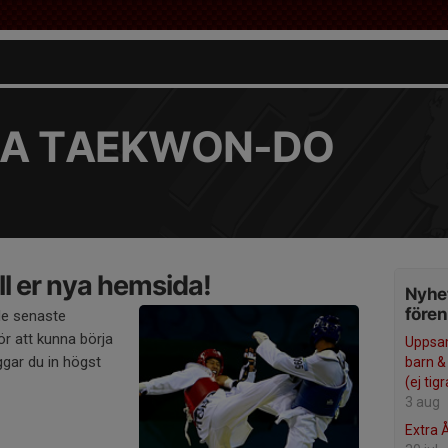
A TAEKWON-DO
l er nya hemsida!
Nyhet
före
de senaste
r att kunna börja
Uppsam
gar du in högst
barn &
(ej tigr
3 aug
Extra 