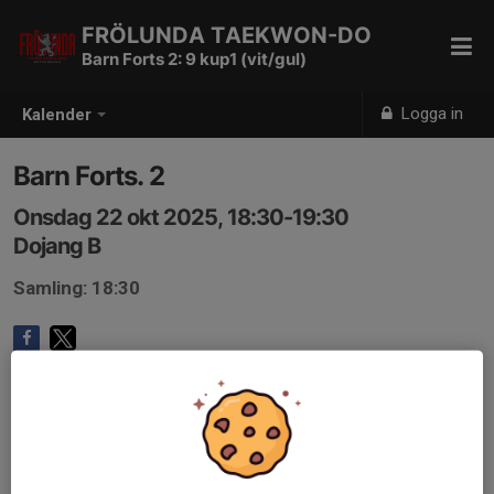
FRÖLUNDA TAEKWON-DO
Barn Forts 2: 9 kup1 (vit/gul)
Logga in
Kalender
Barn Forts. 2
Onsdag 22 okt 2025, 18:30-19:30
Dojang B
Samling: 18:30