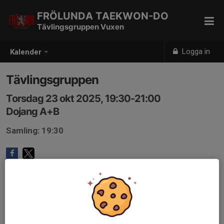
FRÖLUNDA TAEKWON-DO
Tävlingsgruppen Vuxen
Logga in
Kalender
Tävlingsgruppen
Torsdag 23 okt 2025, 19:30-21:00
Dojang A+B
Samling: 19:30