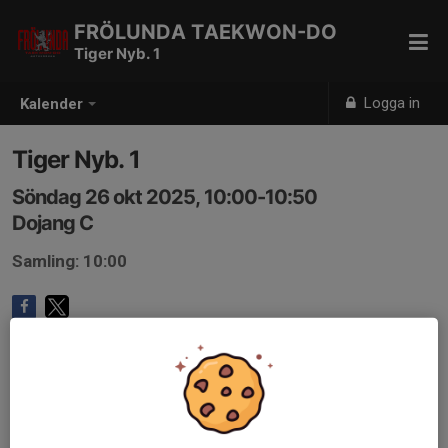
FRÖLUNDA TAEKWON-DO
Tiger Nyb. 1
Logga in
Kalender
Tiger Nyb. 1
Söndag 26 okt 2025, 10:00-10:50
Dojang C
Samling: 10:00