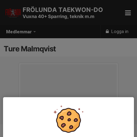
FRÖLUNDA TAEKWON-DO
Vuxna 40+ Sparring, teknik m.m
Logga in
Medlemmar
Ture Malmqvist
Ålder
16 år