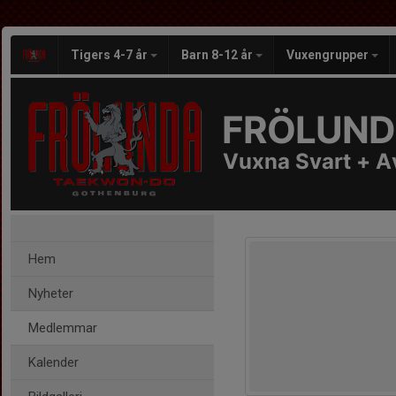
Tigers 4-7 år
Barn 8-12 år
Vuxengrupper
FRÖLUND
Vuxna Svart + A
Hem
Nyheter
Medlemmar
Kalender