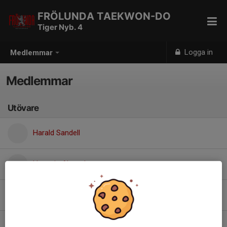
FRÖLUNDA TAEKWON-DO
Tiger Nyb. 4
Logga in
Medlemmar
Medlemmar
Utövare
Harald Sandell
Hasnain Ahmed
William Randvini