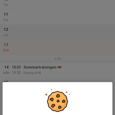
Tor
11
Fre
12
Lör
13
Sön
v.29
14
18:00
Sommarträningen
19:30
Mån
Dojang A+B
15
Tis
16
Ons
17