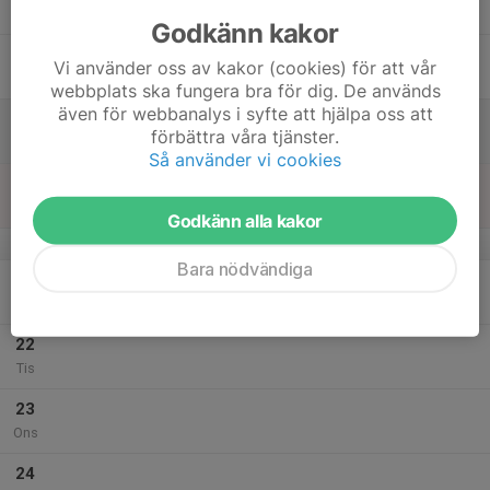
Tor
Godkänn kakor
18
Vi använder oss av kakor (cookies) för att vår
Fre
webbplats ska fungera bra för dig. De används
även för webbanalys i syfte att hjälpa oss att
19
förbättra våra tjänster.
Lör
Så använder vi cookies
20
Sön
Godkänn alla kakor
v.30
Bara nödvändiga
21
Mån
22
Tis
23
Ons
24