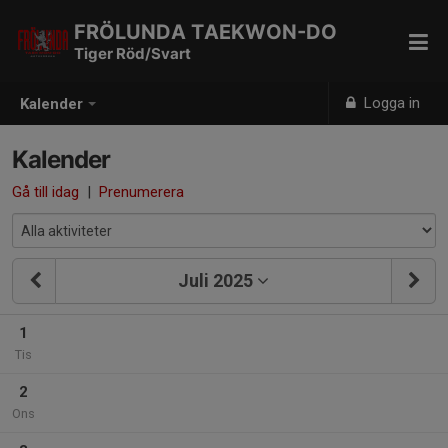
FRÖLUNDA TAEKWON-DO
Tiger Röd/Svart
Logga in
Kalender
Kalender
Gå till idag
|
Prenumerera
Juli 2025
1
Tis
2
Ons