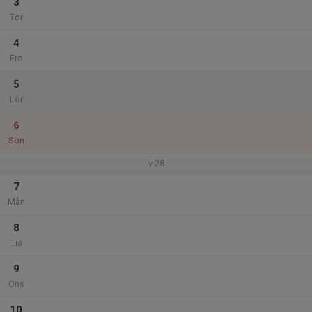
3
Tor
4
Fre
5
Lör
6
Sön
v.28
7
Mån
8
Tis
9
Ons
10