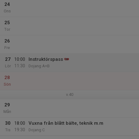
24
Ons
25
Tor
26
Fre
27
10:00
Instruktörspass
11:30
Lör
Dojang A+B
28
Sön
v.40
29
Mån
30
18:00
Vuxna från blått bälte, teknik m.m
19:30
Tis
Dojang C