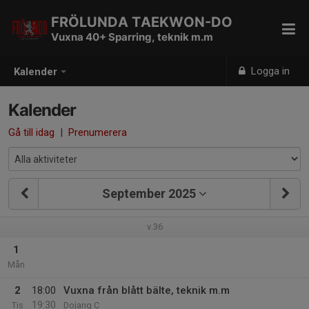
FRÖLUNDA TAEKWON-DO
Vuxna 40+ Sparring, teknik m.m
Logga in
Kalender
Kalender
Gå till idag
|
Prenumerera
September 2025
v.36
1
Mån
2
18:00
Vuxna från blått bälte, teknik m.m
19:30
Tis
Dojang C