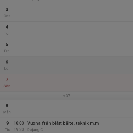
3
Ons
4
Tor
5
Fre
6
Lör
7
Sön
v.37
8
Mån
9
18:00
Vuxna från blått bälte, teknik m.m
19:30
Tis
Dojang C