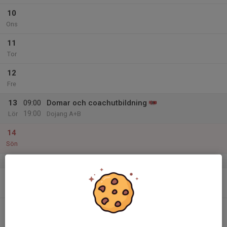
10
Ons
11
Tor
12
Fre
13
09:00
Domar och coachutbildning
19:00
Lör
Dojang A+B
14
Sön
v.38
15
Mån
16
18:00
Vuxna från blått bälte, teknik m.m
19:30
Tis
Dojang C