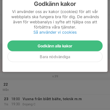
Godkänn kakor
17
Ons
Vi använder oss av kakor (cookies) för att vår
webbplats ska fungera bra för dig. De används
18
även för webbanalys i syfte att hjälpa oss att
Tor
förbättra våra tjänster.
Så använder vi cookies
19
Fre
Godkänn alla kakor
20
Lör
Bara nödvändiga
21
Sön
v.39
22
Mån
23
18:00
Vuxna från blått bälte, teknik m.m
19:30
Tis
Dojang C