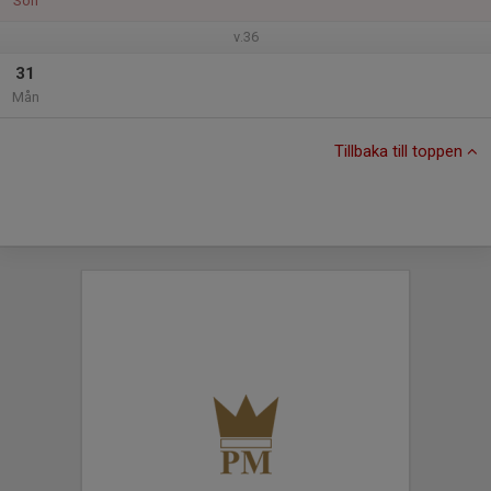
Sön
v.36
31
Mån
Tillbaka till toppen