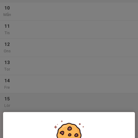
10
Mån
11
Tis
12
Ons
13
Tor
14
Fre
15
Lör
16
14:00
Tigerledarutbildning
15:30
Sön
Dojang A+B
15:30
Uppsamlingsgradering Tigers