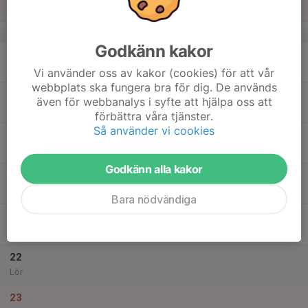
16:30
Dojang A+B
v.34
Godkänn kakor
17
Mån
Vi använder oss av kakor (cookies) för att vår
webbplats ska fungera bra för dig. De används
18
även för webbanalys i syfte att hjälpa oss att
Tis
förbättra våra tjänster.
Så använder vi cookies
19
Ons
Godkänn alla kakor
20
Tor
Bara nödvändiga
21
Fre
22
Lör
23