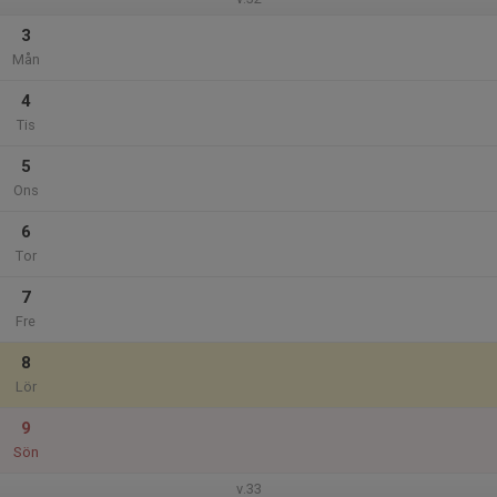
3
Mån
4
Tis
5
Ons
6
Tor
7
Fre
8
Lör
9
Sön
v.33