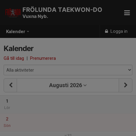
FRÖLUNDA TAEKWON-DO
Vuxna Nyb.
Logga in
Kalender
Kalender
Gå till idag
|
Prenumerera
Augusti 2026
1
Lör
2
Sön
v.32