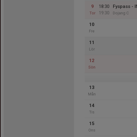
9
18:30
Fyspass - 
19:30
Tor
Dojang C
10
Fre
11
Lör
12
Sön
13
Mån
14
Tis
15
Ons