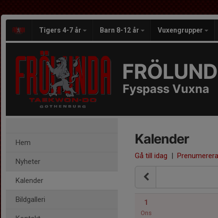
Tigers 4-7 år
Barn 8-12 år
Vuxengrupper
FRÖLUND
Fyspass Vuxna
Kalender
Hem
Gå till idag
|
Prenumerer
Nyheter
Kalender
Bildgalleri
1
Ons