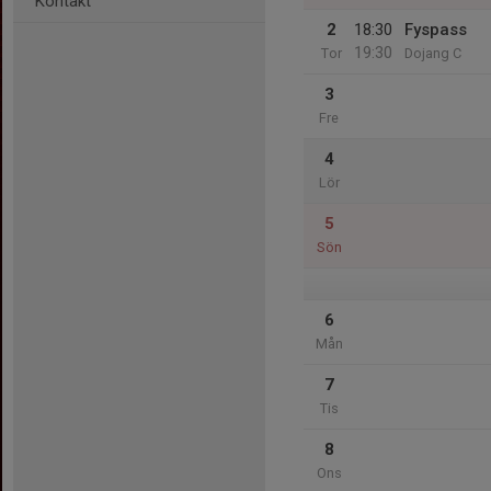
Kontakt
2
18:30
Fyspass
19:30
Tor
Dojang C
3
Fre
4
Lör
5
Sön
6
Mån
7
Tis
8
Ons