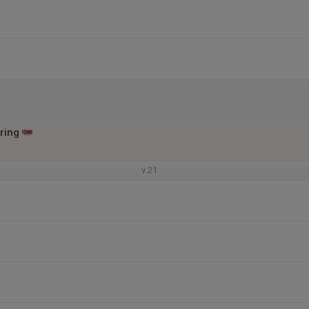
ring
v.21