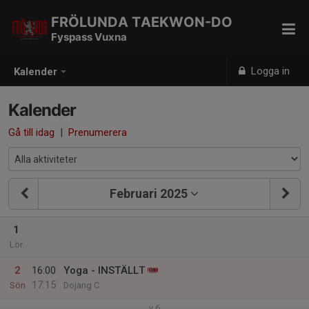
FRÖLUNDA TAEKWON-DO
Fyspass Vuxna
Logga in
Kalender
Kalender
Gå till idag
|
Prenumerera
Februari 2025
1
Lör
2
16:00
Yoga - INSTÄLLT
17:15
Sön
Dojang C
v.6