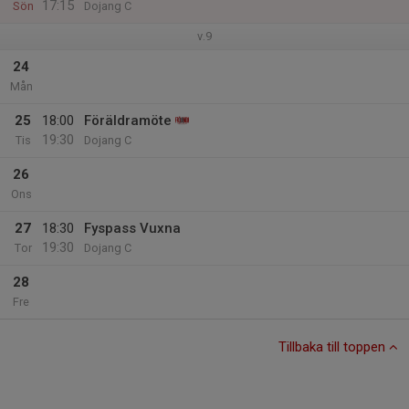
17:15
Sön
Dojang C
v.9
24
Mån
25
18:00
Föräldramöte
19:30
Tis
Dojang C
26
Ons
27
18:30
Fyspass Vuxna
19:30
Tor
Dojang C
28
Fre
Tillbaka till toppen