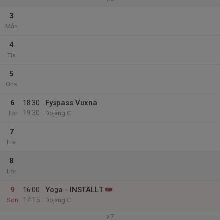
3
Mån
4
Tis
5
Ons
6
18:30
Fyspass Vuxna
19:30
Tor
Dojang C
7
Fre
8
Lör
9
16:00
Yoga - INSTÄLLT
17:15
Sön
Dojang C
v.7