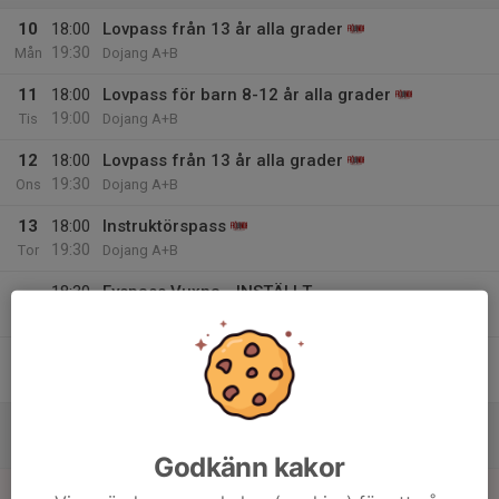
10
18:00
Lovpass från 13 år alla grader
19:30
Mån
Dojang A+B
11
18:00
Lovpass för barn 8-12 år alla grader
19:00
Tis
Dojang A+B
12
18:00
Lovpass från 13 år alla grader
19:30
Ons
Dojang A+B
13
18:00
Instruktörspass
19:30
Tor
Dojang A+B
18:30
Fyspass Vuxna - INSTÄLLT
19:30
Dojang C
14
Fre
15
Lör
Godkänn kakor
16
16:00
Yoga - INSTÄLLT