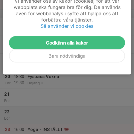
Vi använder oss av kakor (cookies) för att vår
17:15
Sön
Dojang C
webbplats ska fungera bra för dig. De används
även för webbanalys i syfte att hjälpa oss att
v.8
förbättra våra tjänster.
17
Så använder vi cookies
Mån
18
Godkänn alla kakor
Tis
Bara nödvändiga
19
Ons
20
18:30
Fyspass Vuxna
19:30
Tor
Dojang C
21
Fre
22
Lör
23
16:00
Yoga - INSTÄLLT