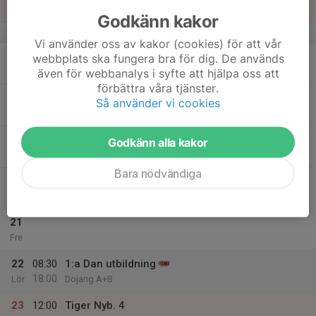
17:00
Dojan C
Godkänn kakor
v.47
Vi använder oss av kakor (cookies) för att vår
17
webbplats ska fungera bra för dig. De används
Mån
även för webbanalys i syfte att hjälpa oss att
förbättra våra tjänster.
18
Så använder vi cookies
Tis
19
Godkänn alla kakor
Ons
Bara nödvändiga
20
Tor
21
Fre
22
08:30
1:a Dan utbildning
18:00
Lör
Dojang A+B
23
12:00
Tiger Nyb. 4