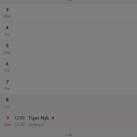
3
Mån
4
Tis
5
Ons
6
Tor
7
Fre
8
Lör
9
12:00
Tiger Nyb. 4
12:50
Sön
Dojang C
v.46