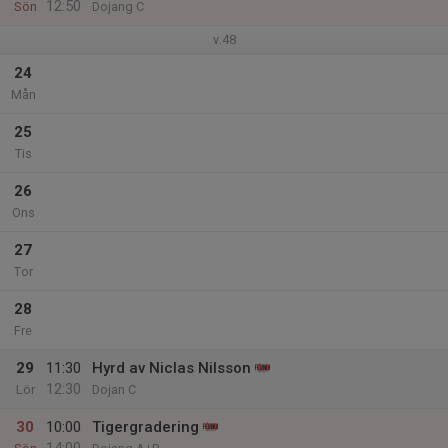
12:50
Sön
Dojang C
v.48
24
Mån
25
Tis
26
Ons
27
Tor
28
Fre
29
11:30
Hyrd av Niclas Nilsson
12:30
Lör
Dojan C
30
10:00
Tigergradering