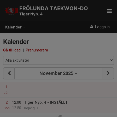
FRÖLUNDA TAEKWON-DO
Tiger Nyb. 4
Logga in
Kalender
Kalender
Gå till idag
|
Prenumerera
November 2025
1
Lör
2
12:00
Tiger Nyb. 4 - INSTÄLLT
12:50
Sön
Dojang C
v.45