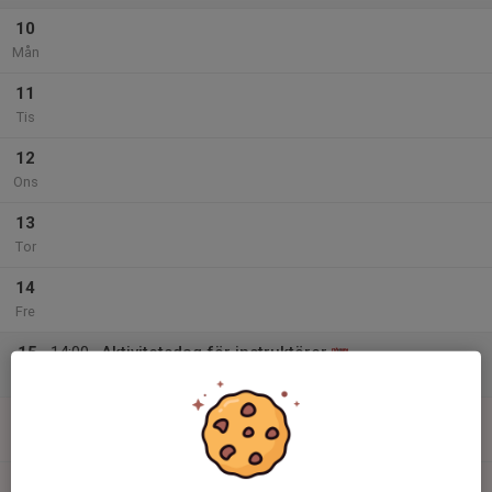
10
Mån
11
Tis
12
Ons
13
Tor
14
Fre
15
14:00
Aktivitetsdag för instruktörer
21:00
Lör
Dojang A+B+C
16
12:00
Tiger Nyb. 4
12:50
Sön
Dojang C
16:00
Bokad