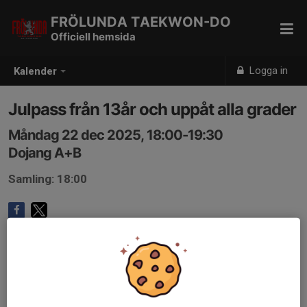
FRÖLUNDA TAEKWON-DO
Officiell hemsida
Logga in
Kalender
Julpass från 13år och uppåt alla grader
Måndag 22 dec 2025, 18:00-19:30
Dojang A+B
Samling: 18:00