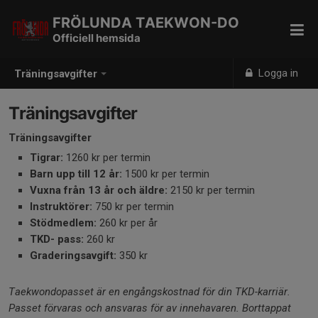
FRÖLUNDA TAEKWON-DO
Officiell hemsida
Logga in
Träningsavgifter
Träningsavgifter
Träningsavgifter
Tigrar:
1260 kr per termin
Barn upp till 12 år:
1500 kr per termin
Vuxna från 13 år och äldre:
2150 kr per termin
Instruktörer:
750 kr per termin
Stödmedlem:
260 kr per år
TKD- pass:
260 kr
Graderingsavgift:
350 kr
Taekwondopasset är en engångskostnad för din TKD-karriär.
Passet förvaras och ansvaras för av innehavaren. Borttappat