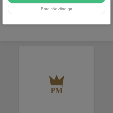
Om du har frågor kring din betalning kontakta vår kassör via mejl:
Bara nödvändiga
kassor@frolundataekwondo.se