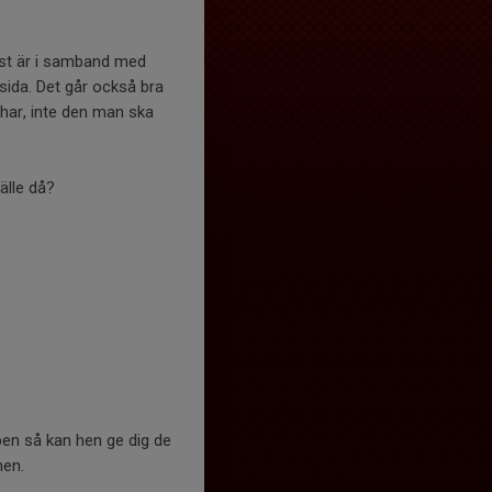
tast är i samband med
ida. Det går också bra
 har, inte den man ska
fälle då?
bben så kan hen ge dig de
men.