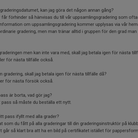
å graderingsdatumet, kan jag göra det någon annan gång?
r får förhinder så hänvisas du till vår uppsamlingsgradering som of
nformation om uppsamlingsgradering kommer upplysas via vår hems
ordinarie gradering, men man tränar alltid i gruppen för den grad man
 graderingen men kan inte vara med, skall jag betala igen för nästa till
ler för nästa tillfälle också.
n gradering, skall jag betala igen för nästa tillfälle då?
ller för nästa försök också.
ass är borta, vad gör jag?
tt pass så måste du beställa ett nytt.
itt pass ifyllt med alla grader?
at som du fått på alla graderingar till din graderingsinstruktör på klu
går så klart bra att ha en bild på certifikatet istället för pappersfor