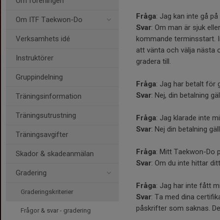
Om föreningen
Fråga
: Jag kan inte gå p
Om ITF Taekwon-Do
Svar
: Om man är sjuk elle
Verksamhets idé
kommande terminsstart. I
att vänta och välja nästa 
Instruktörer
gradera till.
Gruppindelning
Fråga
: Jag har betalt för
Svar
: Nej, din betalning gäl
Träningsinformation
Träningsutrustning
Fråga
: Jag klarade inte mi
Svar
: Nej din betalning gä
Träningsavgifter
Fråga
: Mitt Taekwon-Do p
Skador & skadeanmälan
Svar
: Om du inte hittar di
Gradering
Fråga
: Jag har inte fått m
Graderingskriterier
Svar
: Ta med dina certifik
påskrifter som saknas. Det 
Frågor & svar - gradering