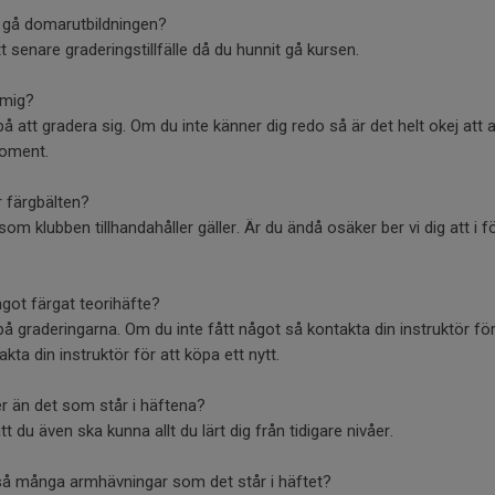
it gå domarutbildningen?
ett senare graderingstillfälle då du hunnit gå kursen.
a mig?
 på att gradera sig. Om du inte känner dig redo så är det helt okej att 
moment.
ör färgbälten?
som klubben tillhandahåller gäller. Är du ändå osäker ber vi dig att i
något färgat teorihäfte?
t på graderingarna. Om du inte fått något så kontakta din instruktör för 
kta din instruktör för att köpa ett nytt.
r än det som står i häftena?
tt du även ska kunna allt du lärt dig från tidigare nivåer.
 så många armhävningar som det står i häftet?