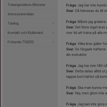
Träningsvideos Mönster
Fråga
: Jag har inte hunn
Svar
: Då hänvisas du till 
Intresseanmälan
Fråga
: Måste jag grader
Tävling
Svar
: Det finns inget krav
Kontakt och Klubbvärd
mer tid att träna på alla 
Frölunda TIGERS
Fråga
: Vilka krav gäller f
Svar
: De färgade häftena 
din instruktör.
Fråga
: Jag har inte fått 
Svar
: Detta delas alltid u
tappat bort häftet så konta
Fråga
: Ska man kunna me
Svar
: Nej, men glöm inte a
Fråga
: Jag kan inte göra