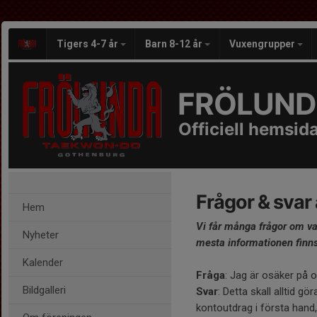
Tigers 4-7 år
Barn 8-12 år
Vuxengrupper
FRÖLUND
Officiell hemsid
Frågor & svar
Hem
Vi får många frågor om va
Nyheter
mesta informationen finns 
Kalender
Fråga
: Jag är osäker på o
Bildgalleri
Svar
: Detta skall alltid g
kontoutdrag i första hand