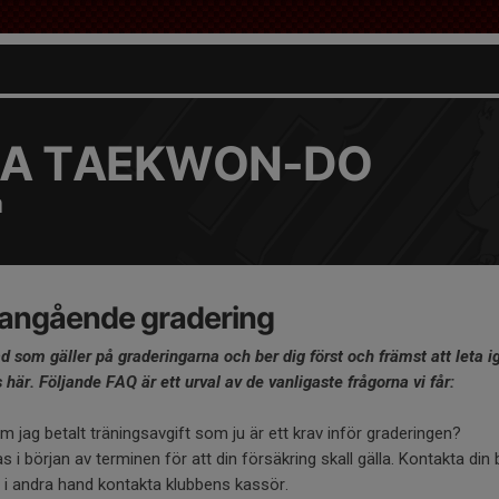
A TAEKWON-DO
a
 angående gradering
d som gäller på graderingarna och ber dig först och främst att let
här. Följande FAQ är ett urval av de vanligaste frågorna vi får:
m jag betalt träningsavgift som ju är ett krav inför graderingen?
öras i början av terminen för att din försäkring skall gälla. Kontakta din
, i andra hand kontakta klubbens kassör.