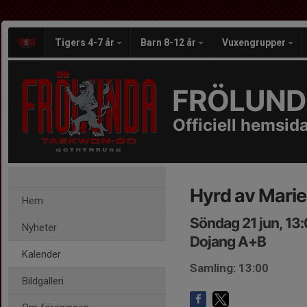
Tigers 4-7 år
Barn 8-12 år
Vuxengrupper
FRÖLUND
Officiell hemsid
Hyrd av Marie 
Hem
Söndag 21 jun, 13
Nyheter
Dojang A+B
Kalender
Samling: 13:00
Bildgalleri