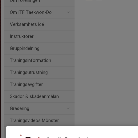
Om föreningen
Om ITF Taekwon-Do
Verksamhets idé
Instruktörer
Gruppindelning
Träningsinformation
Träningsutrustning
Träningsavgifter
Skador & skadeanmälan
Gradering
Träningsvideos Mönster
Intresseanmälan