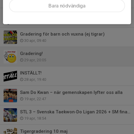
10 maj, 16:02
Bara nödvändiga
Klubbvärd ej på plats under en period
7 maj, 08:15
Gradering för barn och vuxna (ej tigrar)
30 apr, 09:40
Gradering!
29 apr, 20:05
INSTÄLLT!
28 apr, 19:40
Sam Do Kwan – när gemenskapen lyfter oss alla
19 apr, 22:47
STL 3 – Svenska Taekwon‑Do Ligan 2026 + SM finaler
19 apr, 18:54
Tigergradering 10 maj