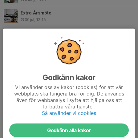
Extra Årsmöte
30 jul, 12:16
Uppsamlingsgradering för Tigers 16:e augusti - 2026
5 jul, 21:43
🌞 Välkommen på sommarpass! 🥋
29 jun, 19:26
Maria skriver klubbhistoria – Frölundas första kvinna med 3 DAN
Godkänn kakor
22 jun, 20:44
Vi använder oss av kakor (cookies) för att vår
Sommarläger vecka 25 & 26
webbplats ska fungera bra för dig. De används
även för webbanalys i syfte att hjälpa oss att
9 jun, 21:45
förbättra våra tjänster.
Så använder vi cookies
Vårterminen har kommit till sitt slut - En sommar av möjligheter väntar
24 maj, 23:00
Godkänn alla kakor
Återanmälan för Frölunda Tigers inför höstterminen 2026